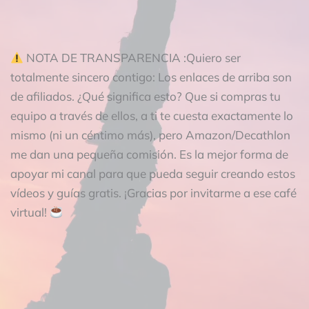
NOTA DE TRANSPARENCIA :Quiero ser
totalmente sincero contigo: Los enlaces de arriba son
de afiliados. ¿Qué significa esto? Que si compras tu
equipo a través de ellos, a ti te cuesta exactamente lo
mismo (ni un céntimo más), pero Amazon/Decathlon
me dan una pequeña comisión. Es la mejor forma de
apoyar mi canal para que pueda seguir creando estos
vídeos y guías gratis. ¡Gracias por invitarme a ese café
virtual!